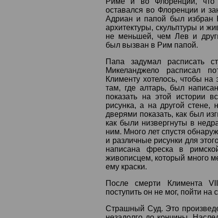
Риме и во Флоренции, что
оставался во Флоренции и за
Адриан и папой был избран К
архитектуры, скульптуры и жи
не меньшей, чем Лев и друг
был вызван в Рим папой.
Папа задумал расписать ст
Микеланджело расписал по
Клименту хотелось, чтобы на 
там, где алтарь, был напис
показать на этой истории в
рисунка, а на другой стене,
дверями показать, как был из
как были низвергнуты в недр
ним. Много лет спустя обнару
и различные рисунки для этог
написана фреска в римско
живописцем, который много м
ему краски.
После смерти Климента VI
поступить он не мог, пойти на
Страшный Суд. Это произведе
незадолго до кончины. Насле