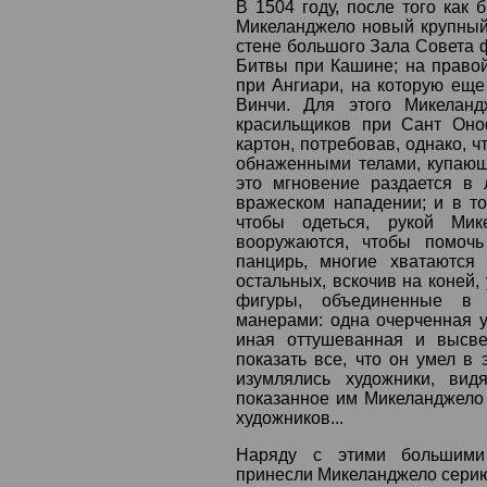
В 1504 году, после того как 
Микеланджело новый крупный 
стене большого Зала Совета 
Битвы при Кашине; на правой
при Ангиари, на которую еще
Винчи. Для этого Микелан
красильщиков при Сант Оно
картон, потребовав, однако, ч
обнаженными телами, купающ
это мгновение раздается в
вражеском нападении; и в т
чтобы одеться, рукой Мик
вооружаются, чтобы помочь
панцирь, многие хватаются
остальных, вскочив на коней,
фигуры, объединенные в
манерами: одна очерченная у
иная оттушеванная и высве
показать все, что он умел в 
изумлялись художники, видя
показанное им Микеланджело 
художников...
Наряду с этими большими
принесли Микеланджело серию