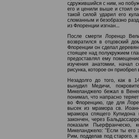
сдружившийся с ним, но побужд
его и ценили выше и стоил он
такой силой ударил его кула
сломанным и безобразно разд
из Флоренции изгнан...
После смерти Лоренцо Вели
возвратился в отцовский до
Флоренции он сделал деревянн
стоящее над полукружием глав
предоставлял ему помещение,
изучения анатомии, начал с
рисунка, которое он приобрел
Незадолго до того, как в 1
вынудил Медичи, покровите
Микеланджело бежал в Вене
понимал, что напрасно теряет
во Флоренцию, где для Лор
высек из мрамора св. Иоанн
мрамора спящего Купидона 
закончен, через Бальдассарр
показали Пьерфранческо, 
Микеланджело: "Если ты его
Рим, подделав под старого, я