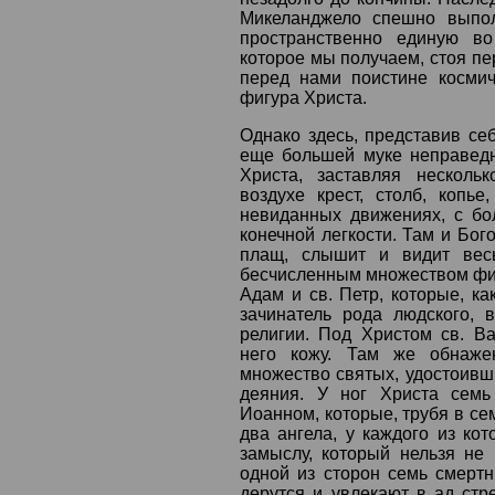
Микеланджело спешно выпол
пространственно единую во
которое мы получаем, стоя п
перед нами поистине косми
фигура Христа.
Однако здесь, представив себ
еще большей муке неправедн
Христа, заставляя несколь
воздухе крест, столб, копье
невиданных движениях, с б
конечной легкости. Там и Бог
плащ, слышит и видит вес
бесчисленным множеством фиг
Адам и св. Петр, которые, ка
зачинатель рода людского, 
религии. Под Христом св. 
него кожу. Там же обнаже
множество святых, удостоивши
деяния. У ног Христа семь
Иоанном, которые, трубя в сем
два ангела, у каждого из кот
замыслу, который нельзя не
одной из сторон семь смертн
дерутся и увлекают в ад ст