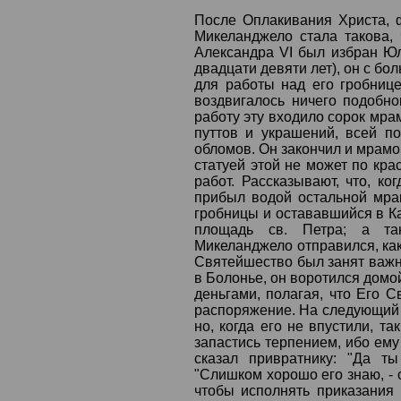
После Оплакивания Христа, ф
Микеланджело стала такова, 
Александра VI был избран Юл
двадцати девяти лет), он с б
для работы над его гробниц
воздвигалось ничего подобно
работу эту входило сорок мра
путтов и украшений, всей по
обломов. Он закончил и мрамо
статуей этой не может по кра
работ. Рассказывают, что, к
прибыл водой остальной мра
гробницы и остававшийся в Ка
площадь св. Петра; а так
Микеланджело отправился, как 
Святейшество был занят важ
в Болонье, он воротился домо
деньгами, полагая, что Его С
распоряжение. На следующий д
но, когда его не впустили, та
запастись терпением, ибо ему
сказал привратнику: "Да т
"Слишком хорошо его знаю, - о
чтобы исполнять приказания 