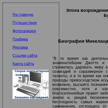
Эпоха возрождени
На главную
Б
Путешествия
Фотогалерея
Графика
Биография Микеландж
Реклама
Ссылки сайта
"В то время как деятель
знаменитейшим Джотто и 
Карта сайта
стремились даровать миру о
созвездий и соразмерное 
таланты, и в то время как о
природы превосходством иску
возможно, высшего познания
повсеместно, хотя и нап
благосклоннейше правит неб
землю и, увидев бесконечн
бесплодность самых жарки
самомнения, отстоящего от