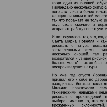
когда один из юношей, обуч
Гирландайо несколько фигур 
него этот лист и более толс
женщин линиями в той манере
так что поражает не только р
вкус столь смелого и дерз
исправить работу своего учите
И вот случилось так, что, ко
Санта Мариа Новелла и как
рисовать с натуры дощаты
заставленными всеми прин
несколько юношей, там ра
возвратился и увидел рисунок 
больше моего" - так он был 
воспроизведения натуры.
Но уже год спустя Лоренц
призвал его к себе во дворе
находилась богатая коллек
Мальчик практически сам
техническими навыками рем
рисовал с произведений п
выбирая именно то, что мог
врожденных склонностей