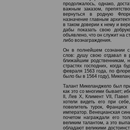
продолжалось, однако, доста
важным заказом, препятств
вернуться в родную Флор
назначение главным архитект
в таком доверии к нему и вер
дабы показать свою добрую
объявлено, что он служит на ст
либо вознаграждения.
Он в полнейшем сознании с
слов: душу свою отдавал в 
ближайшим родственникам, н
страстях господних, когда бу
февраля 1563 года, по флоре
было бы в 1564 году), Микела
Талант Микеланджело был при
как это со многими бывает; и
II, Лев X, Климент VII, Павел 
хотели видеть его при себе
повелитель турок, Франциск
император. Венецианская синь
почетом награждали его тол
великим талантом, а это выпа
обладают великими достоинст