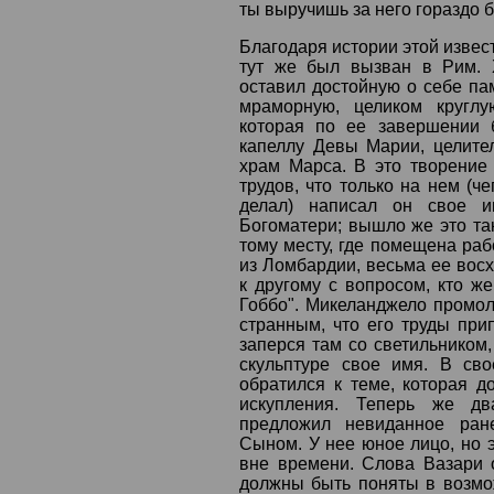
ты выручишь за него гораздо б
Благодаря истории этой извес
тут же был вызван в Рим. 
оставил достойную о себе пам
мраморную, целиком круглу
которая по ее завершении 
капеллу Девы Марии, целите
храм Марса. В это творение
трудов, что только на нем (ч
делал) написал он свое и
Богоматери; вышло же это та
тому месту, где помещена раб
из Ломбардии, весьма ее восх
к другому с вопросом, кто же
Гоббо". Микеланджело промол
странным, что его труды пр
заперся там со светильником,
скульптуре свое имя. В св
обратился к теме, которая д
искупления. Теперь же два
предложил невиданное ра
Сыном. У нее юное лицо, но э
вне времени. Слова Вазари 
должны быть поняты в возмо