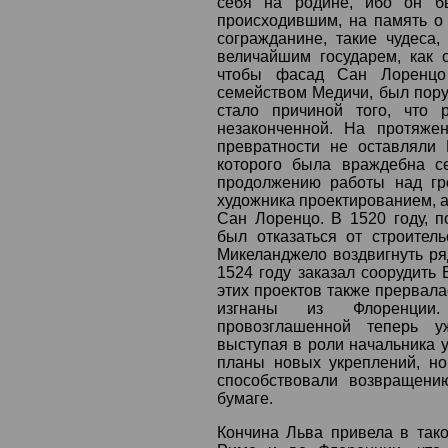
себя на родине, ибо он б
происходившим, на память о
согражданине, такие чудеса
величайшим государем, как о
чтобы фасад Сан Лоренцо 
семейством Медичи, был пору
стало причиной того, что 
незаконченной. На протяже
превратности не оставляли 
которого была враждебна с
продолжению работы над гр
художника проектированием, а
Сан Лоренцо. В 1520 году, 
был отказаться от строител
Микеланджело воздвигнуть ря
1524 году заказал соорудить
этих проектов также прервала
изгнаны из Флоренции.
провозглашенной теперь у
выступая в роли начальника 
планы новых укреплений, но
способствовали возвращени
бумаге.
Кончина Льва привела в тако