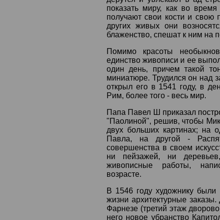
показать миру, как во врем
получают свои кости и свою 
других живых они возносятс
блаженство, спешат к ним на 
Помимо красоты необыкнов
единство живописи и ее выпол
один день, причем такой то
миниатюре. Трудился он над з
открыл его в 1541 году, в де
Рим, более того - весь мир.
Папа Павел Ш приказал постро
"Паолиной", решив, чтобы Мик
двух больших картинах; на 
Павла, на другой - Распя
совершенства в своем искусс
ни пейзажей, ни деревьев
живописные работы, напи
возрасте.
В 1546 году художнику были
жизни архитектурные заказы. 
Фарнезе (третий этаж дворово
него новое убранство Капито