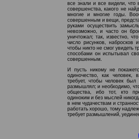
все знали и все видели, что 
совершенства, какого не най
многие и многие годы. Воо
совершенным и вещи, предста
руками осуществить замысл
невозможно, и часто он бро
уничтожал; так, известно, ч
число рисунков, набросков и
чтобы никто не смог увидеть т
способами он испытывал свой
совершенным.
И пусть никому не покажет
одиночество, как человек, 
требует, чтобы человек был
размышлял; и необходимо, что
общества, ибо тот, кто пр
одиноким и без мыслей никогда
в нем чудачествам и страннос
работать хорошо, тому надлежи
требует размышлений, уединен