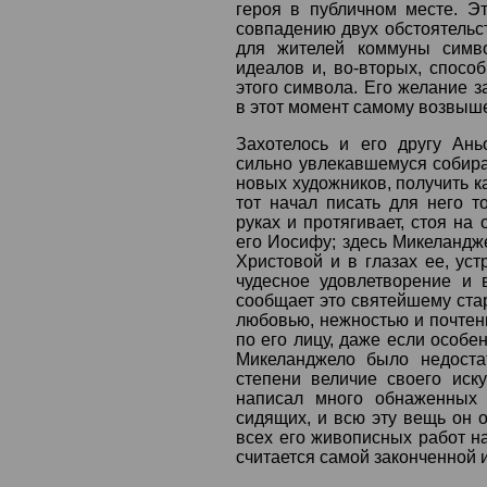
героя в публичном месте. Э
совпадению двух обстоятельст
для жителей коммуны симво
идеалов и, во-вторых, спосо
этого символа. Его желание з
в этот момент самому возвыш
Захотелось и его другу Ань
сильно увлекавшемуся собира
новых художников, получить к
тот начал писать для него т
руках и протягивает, стоя н
его Иосифу; здесь Микеландж
Христовой и в глазах ее, ус
чудесное удовлетворение и 
сообщает это святейшему стар
любовью, нежностью и почтен
по его лицу, даже если особен
Микеланджело было недоста
степени величие своего иск
написал много обнаженных 
сидящих, и всю эту вещь он о
всех его живописных работ на
считается самой законченной 