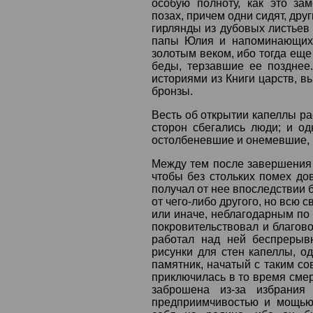
особую полноту, как это за
позах, причем одни сидят, др
гирлянды из дубовых листьев 
папы Юлия и напоминающих 
золотым веком, ибо тогда еще
беды, терзавшие ее поздне
историями из Книги царств, в
бронзы.
Весть об открытии капеллы ра
сторон сбегались люди; и од
остолбеневшие и онемевшие, 
Между тем после завершения к
чтобы без стольких помех дов
получал от нее впоследствии 
от чего-либо другого, но всю 
или иначе, неблагодарным по 
покровительствовал и благово
работал над ней беспрерыв
рисунки для стен капеллы, од
памятник, начатый с таким со
приключилась в то время смер
заброшена из-за избрания
предприимчивостью и мощью