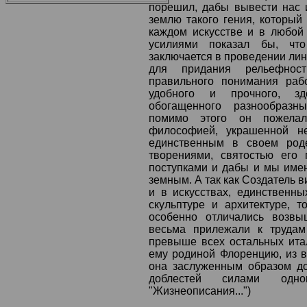
порешил, дабы вывести нас и
землю такого гения, который
каждом искусстве и в любой
усилиями показал бы, что
заключается в проведении лин
для придания рельефнос
правильного понимания раб
удобного и прочного, зд
обогащенного разнообразн
помимо этого он пожелал
философией, украшенной н
единственным в своем роде
творениями, святостью его
поступками и дабы и мы имен
земным. А так как Создатель 
и в искусствах, единственн
скульптуре и архитектуре, т
особенно отличались возвы
весьма прилежали к трудам
превыше всех остальных ита
ему родиной Флоренцию, из в
она заслуженным образом до
доблестей силами одно
"Жизнеописания...")