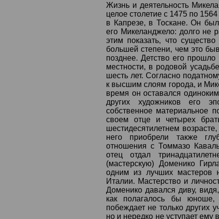
Жизнь и деятельность Микел
целое столетие с 1475 по 156
в Капрезе, в Тоскане. Он бы
его Микеланджело: долго не 
этим показать, что существ
большей степени, чем это быв
позднее. Детство его прошло 
местности, в родовой усадьбе
шесть лет. Согласно податном
к высшим слоям города, и Мик
время он оставался одиноким,
других художников его эп
собственное материальное п
своем отце и четырех брат
шестидесятилетнем возрасте, 
него приобрели также глу
отношения с Томмазо Каваль
отец отдал тринадцатилетн
(мастерскую) Доменико Гирл
одним из лучших мастеров 
Италии. Мастерство и личнос
Доменико давался диву, видя,
как полагалось бы юноше, 
побеждает не только других у
но и нередко не уступает ему 