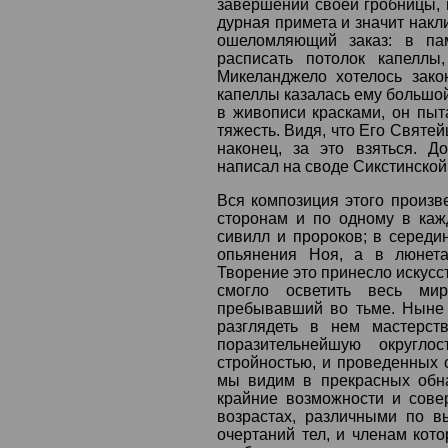
завершении своей гробницы, г
дурная примета и значит накл
ошеломляющий заказ: в пам
расписать потолок капеллы
Микеланджело хотелось зако
капеллы казалась ему большой
в живописи красками, он пыт
тяжесть. Видя, что Его Святе
наконец, за это взяться. 
написал на своде Сикстинской
Вся композиция этого произв
сторонам и по одному в каж
сивилл и пророков; в середи
опьянения Ноя, а в люнета
Творение это принесло искусс
смогло осветить весь мир
пребывавший во тьме. Ныне 
разглядеть в нем мастерст
поразительнейшую округло
стройностью, и проведенных 
мы видим в прекрасных обна
крайние возможности и сове
возрастах, различными по 
очертаний тел, и членам кот