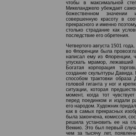
чтобы в максимальной степ
Микеланджело убеждает самог
божественном значении 
совершенную красоту в соо
прекрасного и именно поэтому
столько страдание как услов
последствие его обретения.
Четвертого августа 1501 года,
во Флоренции была провозгла
написал ему из Флоренции, ч
упускать мрамор, лежавший 
Богатая корпорация торго
создание скульптуры Давида.
способом трактовки образа 
головой гиганта у ног и креп
ситуации, которая предшеств
момент, когда тот чувствуе
перед поединком и издали р
его народом. Художник придал
как в самых прекрасных изобр
была закончена, комиссия, со
решила установить ее на г
Веккио. Это был первый случа
чем за тысячу лет, появлен