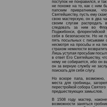
поступок не понравился, и так
не похоже на то, как с ним б
папским привратникам, ч
Святейшеству, пусть ему скажу
свою мастерскую, он в два ча
своим слугам распродать
следовать за ним во Фло
Поджибонси, флорентийской 
себя в безопасности. Но не 
пять посыльных с письмами о
несмотря на просьбы и на пи
страхом немилости возвратить
Лишь уступая просьбам посыль
в ответ Его Святейшеству, чт
нему не собирается, ибо он вы
он за верную службу не заслу
поискать для себя слугу.
Но вскоре папа, возможно,
места для гробницы, загоре
перестройкой собора Святого 
предшествующих замыслов.
В 1508 году мастер, након
возможности заняться гробни