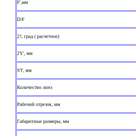
F',мм
D/F
2?, град ( расчетное)
2Y', мм
S'f', мм
Количество линз
Рабочий отрезок, мм
Габаритные размеры, мм